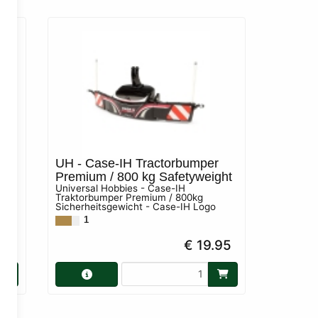
-
UH - Case-IH Tractorbumper
pcs
Premium / 800 kg Safetyweight
5
Universal Hobbies - Case-IH
nes
Traktorbumper Premium / 800kg
Sicherheitsgewicht - Case-IH Logo
1
90
€ 19.95