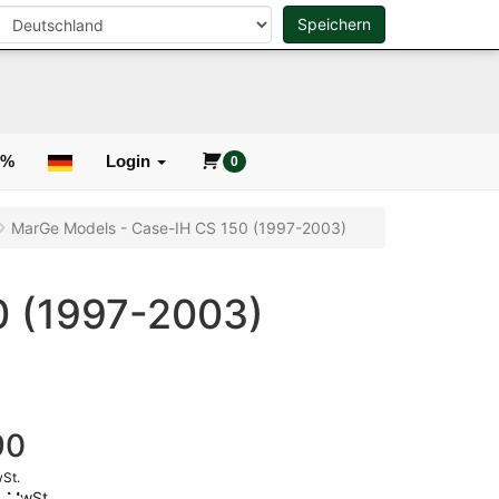
n
Speichern
0
Suche
0%
Login
0
MarGe Models - Case-IH CS 150 (1997-2003)
0 (1997-2003)
90
wSt.
e MwSt.