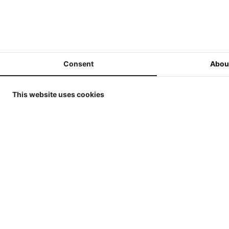
ERTL / Britains Collector
Models in 1/32
MarGe Models Traktoren und
(Ernte-)Maschinen 1/32
Consent
Abou
MarGe Models - Lkw,
Anhänger und Zubehör - 1/32
This website uses cookies
Replicagri 2026 - 1/32
ROS-Engineering 2026 - 1/32
Schuco 2026 - 1/32
Universal Hobbies - Traktoren
- 1/32
Universal Hobbies -
Werkzeuge & Anhänger - 1/32
Universal Hobbies -
Kunden, d
Selbstfahrende Maschinen