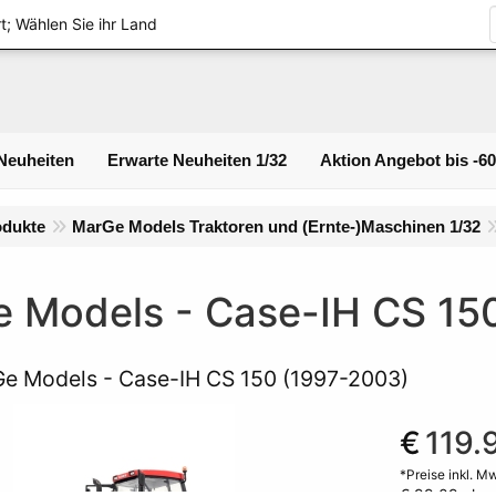
Logi
t; Wählen Sie ihr Land
Neuheiten
Erwarte Neuheiten 1/32
Aktion Angebot bis -6
odukte
MarGe Models Traktoren und (Ernte-)Maschinen 1/32
 Models - Case-IH CS 15
e Models - Case-IH CS 150 (1997-2003)
€
119.
*Preise inkl. M
€ 99.09
ohn