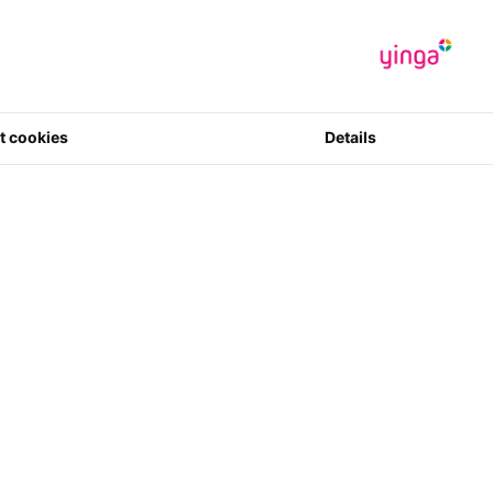
Artikelcode
:
8720828477
0 Sterne in 
4
t cookies
Details
Menge
ie diesen Artikel gekauft haben, bestel