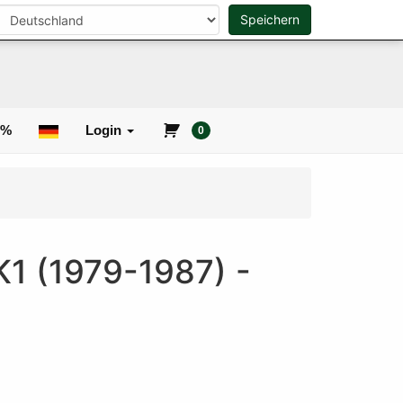
Speichern
0
Suche
0%
Login
0
K1 (1979-1987) -