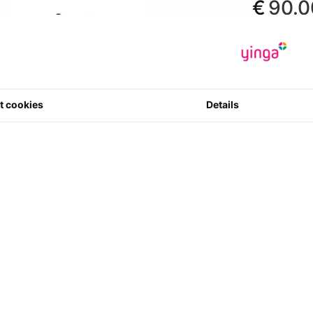
€
90.0
*Preise inkl. M
€ 74.38
ohne
Hersteller
:
M
Artikelcode
:
8720828477
t cookies
Details
0 Sterne in 
1
Menge