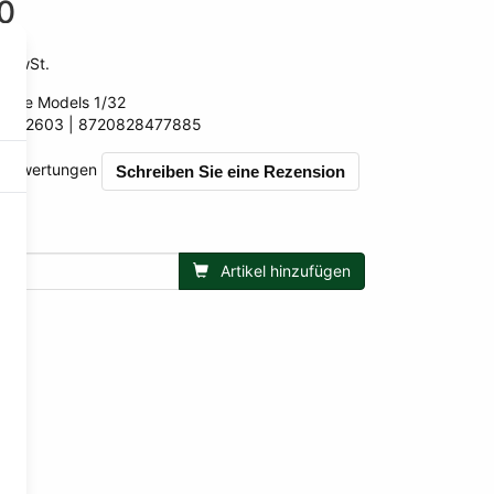
0
wSt.
 MwSt.
arGe Models 1/32
MM2603
8720828477885
885
0 Bewertungen
Schreiben Sie eine Rezension
Artikel hinzufügen