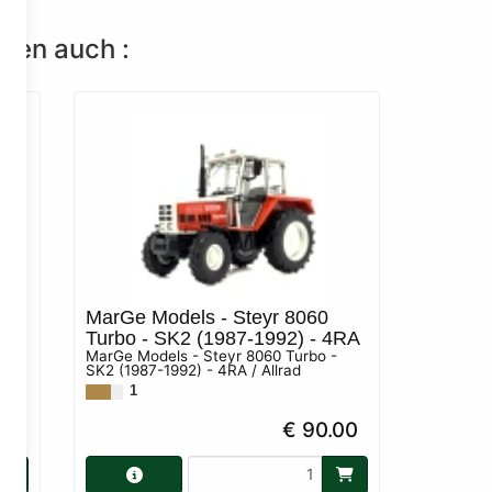
lten auch :
MarGe Models - Steyr 8060
2WD
Turbo - SK2 (1987-1992) - 4RA
MarGe Models - Steyr 8060 Turbo -
SK2 (1987-1992) - 4RA / Allrad
1
00
€ 90.00