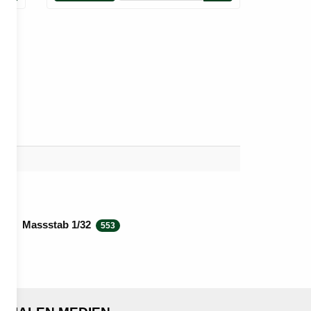
Massstab 1/32
553