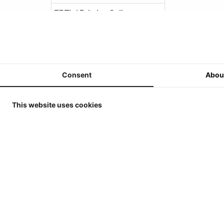
ERTL / Britains Collector
Models in 1/32
MarGe Models Traktoren und
(Ernte-)Maschinen 1/32
MarGe Models - Lkw,
Consent
Abou
Anhänger und Zubehör - 1/32
Replicagri 2026 - 1/32
This website uses cookies
ROS-Engineering 2026 - 1/32
Schuco 2026 - 1/32
Universal Hobbies - Traktoren
- 1/32
Universal Hobbies -
Werkzeuge & Anhänger - 1/32
Universal Hobbies -
Selbstfahrende Maschinen