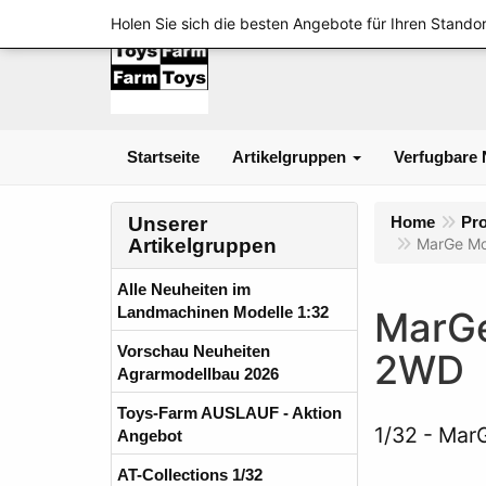
Holen Sie sich die besten Angebote für Ihren Standor
Startseite
Artikelgruppen
Verfugbare 
Unserer
Home
Pr
Artikelgruppen
MarGe Mo
Alle Neuheiten im
Landmachinen Modelle 1:32
MarGe
Vorschau Neuheiten
2WD
Agrarmodellbau 2026
Toys-Farm AUSLAUF - Aktion
1/32
MarG
Angebot
AT-Collections 1/32