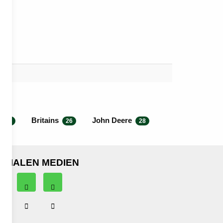
Britains
John Deere
551
26
28
OZIALEN MEDIEN