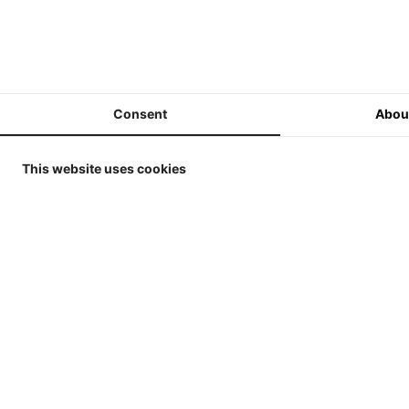
ERTL / Britains Collector
Models in 1/32
MarGe Models Traktoren und
(Ernte-)Maschinen 1/32
Consent
Abou
MarGe Models - Lkw,
Anhänger und Zubehör - 1/32
This website uses cookies
Replicagri 2026 - 1/32
ROS-Engineering 2026 - 1/32
Schuco 2026 - 1/32
Universal Hobbies - Traktoren
- 1/32
Universal Hobbies -
Werkzeuge & Anhänger - 1/32
Universal Hobbies -
Kunden, d
Selbstfahrende Maschinen