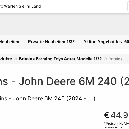
Logi
t; Wählen Sie ihr Land
Neuheiten
Erwarte Neuheiten 1/32
Aktion Angebot bis -6
odukte
Britains Farming Toys Agrar Modelle 1/32
Britains - 
ns - John Deere 6M 240 (20
ains - John Deere 6M 240 (2024 - ....)
€
44.9
*Preise inkl. M
€ 37.15
ohne