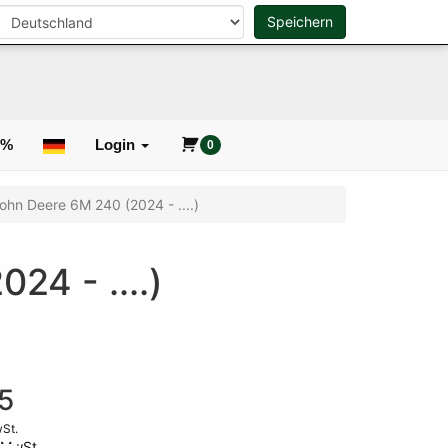
n
Speichern
0
Suche
0%
Login
0
John Deere 6M 240 (2024 - ....)
24 - ....)
5
wSt.
 MwSt.