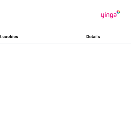
Hersteller
:
Br
Artikelcode
:
0036881434
0 Sterne in 
t cookies
Details
2
Menge
ie diesen Artikel gekauft haben, bestel