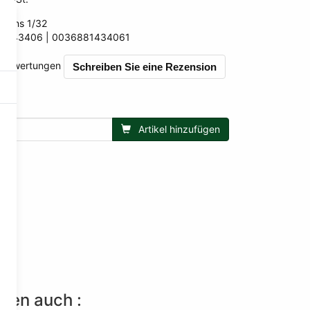
itains 1/32
BR43406
0036881434061
061
0 Bewertungen
Schreiben Sie eine Rezension
Artikel hinzufügen
lten auch :