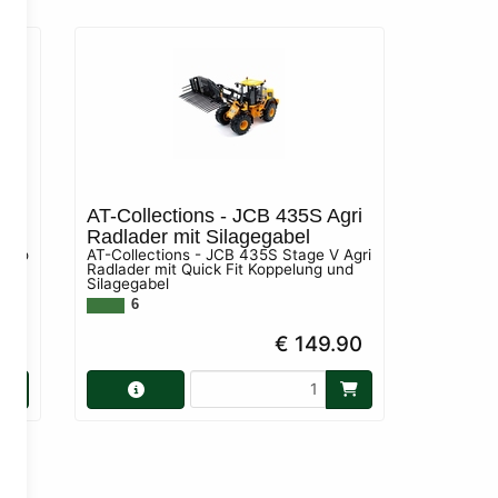
30T
AT-Collections - JCB 435S Agri
Radlader mit Silagegabel
urbo
AT-Collections - JCB 435S Stage V Agri
rte
Radlader mit Quick Fit Koppelung und
Silagegabel
6
90
€ 149.90