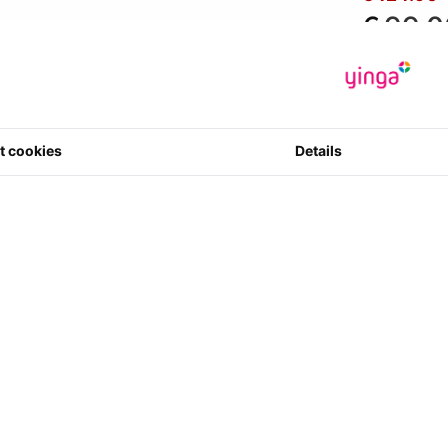
€
99.0
*Les prix inclue
€ 81.82
hors
Fabricant
:
R
Code article
800308860
t cookies
Details
0 étoile(s) su
10
Quantité