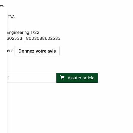
0
nt la TVA
 TVA
OS-Engineering 1/32
:
RS602533
8003088602533
2533
r 0 avis
Donnez votre avis
Ajouter article