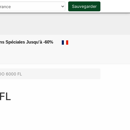
r
Sauvegarder
0
Rechercher
ns Spéciales Jusqu'à -60%
OO 6000 FL
FL