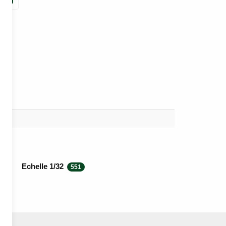
Echelle 1/32
5
551