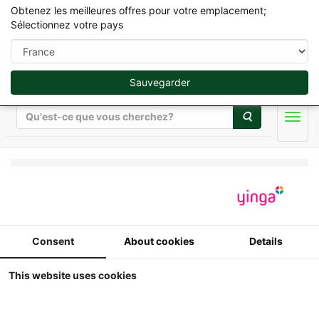
Obtenez les meilleures offres pour votre emplacement;
Sélectionnez votre pays
Sauvegarder
Rechercher
Men
Universal Hobbies - Outils et remorques - 1/32
Lemken Variopack 110
Consent
About cookies
Details
FEP - presse avant
This website uses cookies
1:32
UH - Lemken Variopack 110 FEP -