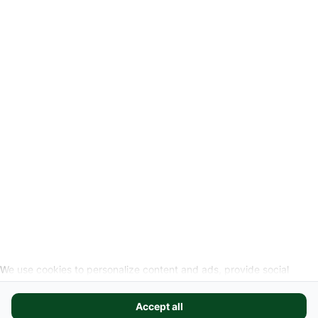
-
Informations légales
Demander un lien d'annulation
MEDIA SOCIAUX
We use cookies to personalize content and ads, provide social
media features, and analyze our website traffic. We also share
information about your use of our site with our social media,
Accept all
advertising, and analytics partners. These partners may combine it