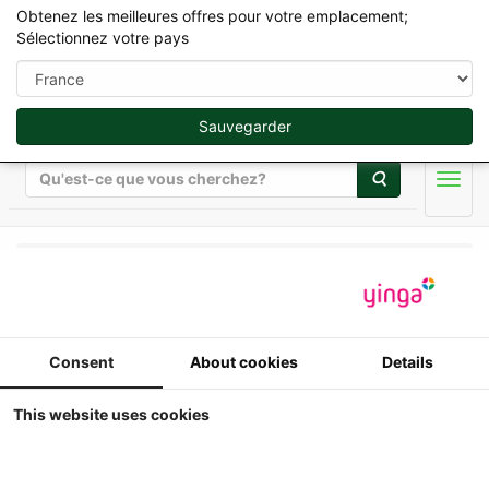
Obtenez les meilleures offres pour votre emplacement;
Sélectionnez votre pays
Sauvegarder
Rechercher
Men
Universal Hobbies - Tracteurs - 1/32
Massey Ferguson 575
Consent
About cookies
Details
2WD (Cabine
This website uses cookies
Rouge/Gris) (1976-
1980) - Ed.Lim. 750 #