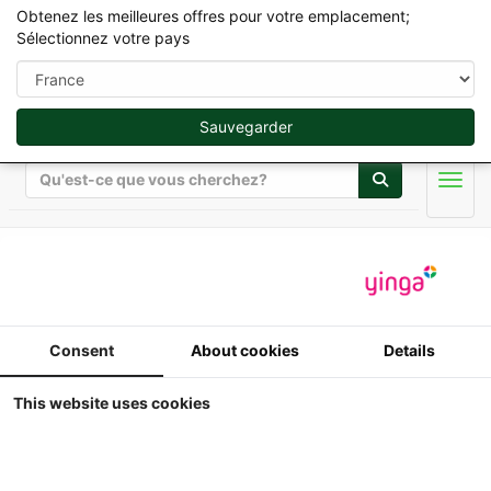
Obtenez les meilleures offres pour votre emplacement;
Sélectionnez votre pays
Sauvegarder
Rechercher
Men
Produits
Accessoires Diorama -
Consent
About cookies
Details
Miniature Agricole 1/32
This website uses cookies
Affichage
Trier par