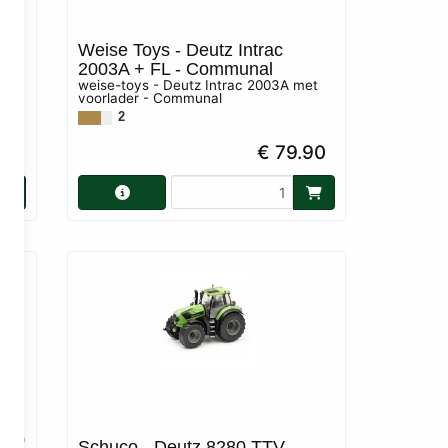
003
Weise Toys - Deutz Intrac
2003A + FL - Communal
et
weise-toys - Deutz Intrac 2003A met
voorlader - Communal
2
90
€ 79.90
500
Schuco - Deutz 8280 TTV