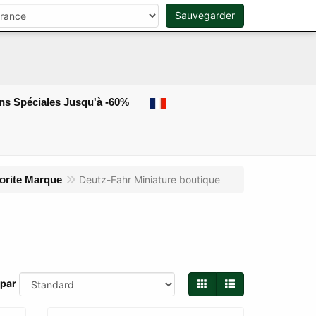
Sauvegarder
0
Rechercher
ns Spéciales Jusqu'à -60%
orite Marque
Deutz-Fahr Miniature boutique
 par