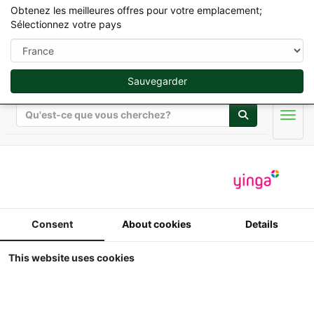
Obtenez les meilleures offres pour votre emplacement;
Sélectionnez votre pays
Sauvegarder
Rechercher
Men
Favorite Marque
Dangreville Miniature
Consent
About cookies
Details
Affichage
Trier par
This website uses cookies