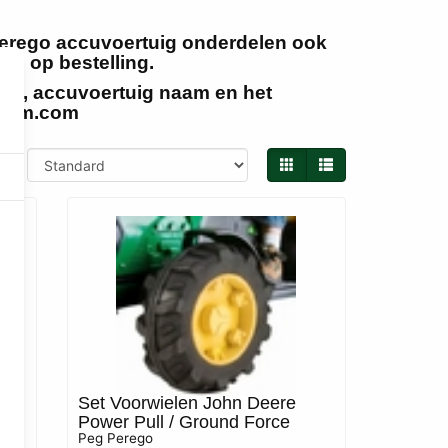
Perego accuvoertuig onderdelen ook
n op bestelling.
ode, accuvoertuig naam en het
-farm.com
 par
is
Set Voorwielen John Deere
Power Pull / Ground Force
Peg Perego