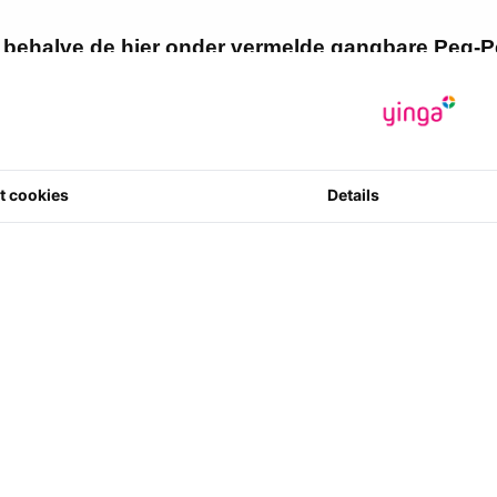
n behalve de hier onder vermelde gangbare Peg-
gbare onderdelen voor Peg-Perego accuvoertuige
zoek naar een onderdeel Email dan de voertuigc
nummer (zie originele instructie) naar info@toys
Affichage
Trier
t cookies
Details
o - MEPU0002 -
1 Motor + Tandwielkast Polar
versnelling
700 (Twin)
Peg Perego Parts / Onderdelen