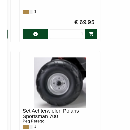
1
95
€ 69.95
Set Achterwielen Polaris
Sportsman 700
Peg Perego
3