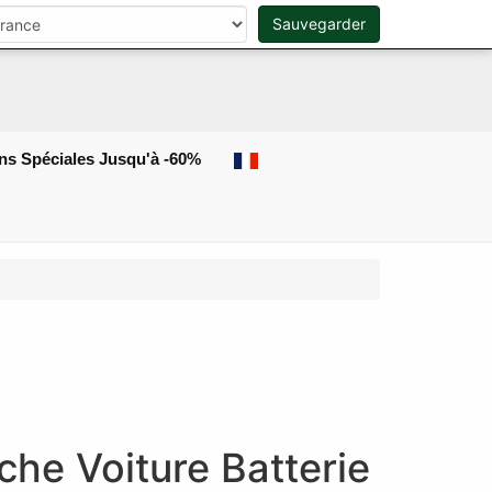
Sauvegarder
0
Rechercher
ns Spéciales Jusqu'à -60%
he Voiture Batterie