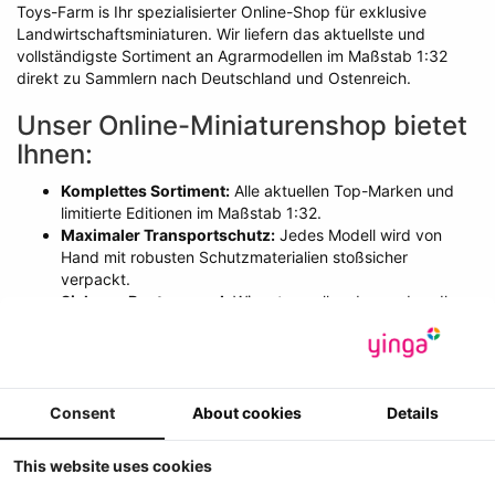
Toys-Farm is Ihr spezialisierter Online-Shop für exklusive
Landwirtschaftsminiaturen. Wir liefern das aktuellste und
vollständigste Sortiment an Agrarmodellen im Maßstab 1:32
direkt zu Sammlern nach Deutschland und Ostenreich.
Unser Online-Miniaturenshop bietet
Ihnen:
Komplettes Sortiment:
Alle aktuellen Top-Marken und
limitierte Editionen im Maßstab 1:32.
Maximaler Transportschutz:
Jedes Modell wird von
Hand mit robusten Schutzmaterialien stoßsicher
verpackt.
Sicherer Postversand:
Wir setzen alles daran, dass Ihre
Bestellungen und Reservierungen unbeschadet bei Ihnen
eintreffen.
Consent
About cookies
Details
Toys-Farm Neuigkeiten - Neuer
Agrar Modelle erwartet oder gleich
This website uses cookies
verfugbar