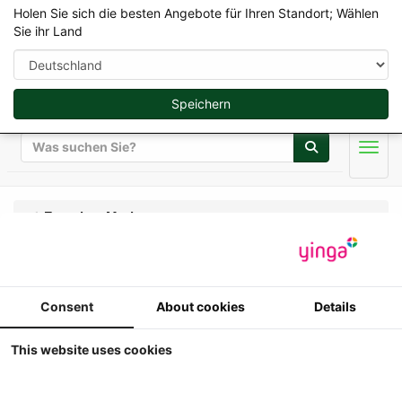
Holen Sie sich die besten Angebote für Ihren Standort; Wählen
Sie ihr Land
Speichern
Suche
Men
Favoriete Merk
Schluter Trecker
Consent
About cookies
Details
Modelle Onlineshop
This website uses cookies
Anzeige
Sortieren nach