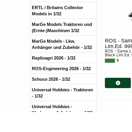
ERTL / Britains Collector
Models in 1/32
MarGe Models Traktoren und
(Ernte-)Maschinen 1/32
ROS - Same
MarGe Models - Lkw,
Lim.Ed. 99
Anhänger und Zubehör - 1/32
ROS - Same La
Black Lim.Ed.
Replicagri 2026 - 1/32
6
ROS-Engineering 2026 - 1/32
Schuco 2026 - 1/32
Universal Hobbies - Traktoren
- 1/32
Universal Hobbies -
Werkzeuge & Anhänger - 1/32
Universal Hobbies -
Selbstfahrende Maschinen