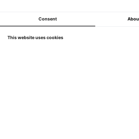
1/32
Weise Toys Collectibles 2026 -
Consent
Abou
Replicagri
1/32
- 4WD (196
Replicagri - 
Wiking 2026 - 1/32
(1969-1972)
This website uses cookies
1
Ubrige Hersteller Agrar
Sammler Modelle ins 1/32
Agrar Modelle - Umbau
Modelle oder hand gefertigt
Uberige Agrarmodelle -
Grosse Massstab 1/18 - 1/16
Farm models Teile und Reifen
1/32
Diorama Teile ins 1/32
Peg-Perego Parts - Teile
Batterie Fahrzeug
Schuco - S