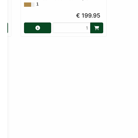
1
90
€ 199.95