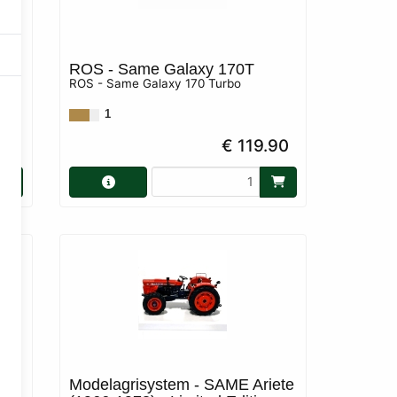
35
ROS - Same Galaxy 170T
ROS - Same Galaxy 170 Turbo
ft
1
90
€ 119.90
Modelagrisystem - SAME Ariete