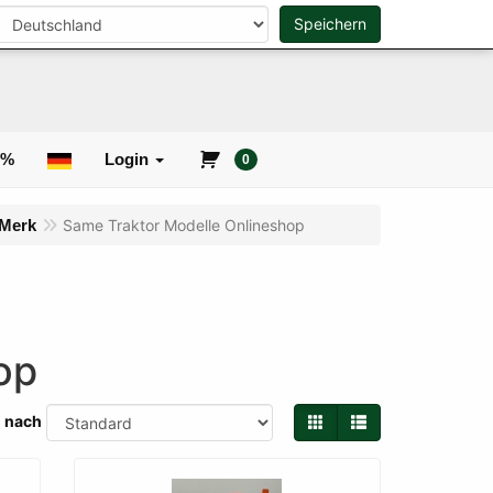
Speichern
0
Suche
0%
Login
0
 Merk
Same Traktor Modelle Onlineshop
op
n nach