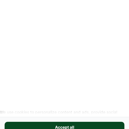
-
Rechtliche Hinweise
Widerrufslink anfordern
SOZIALEN MEDIEN
We use cookies to personalize content and ads, provide social
media features, and analyze our website traffic. We also share
information about your use of our site with our social media,
Accept all