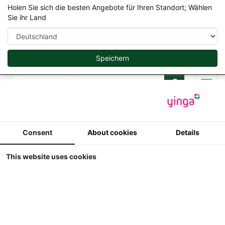
Holen Sie sich die besten Angebote für Ihren Standort; Wählen
Sie ihr Land
Speichern
Suche
Men
Ubrige Hersteller Agrar Sammler Modelle ins 1/32
Consent
About cookies
Details
Motorart - NZG Modelle
This website uses cookies
im 1/32
Anzeige
Sortieren nach