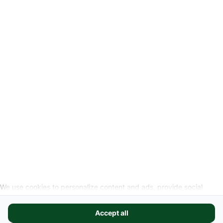
-
Rechtliche Hinweise
Widerrufslink anfordern
SOZIALEN MEDIEN
We use cookies to personalize content and ads, provide social
media features, and analyze our website traffic. We also share
information about your use of our site with our social media,
Accept all
advertising, and analytics partners. These partners may combine it