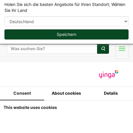
Holen Sie sich die besten Angebote für Ihren Standort; Wählen
Sie ihr Land
Speichern
Suche
Men
Autocult - MO-Miniatur
Autocult - Volvo BM
Consent
About cookies
Details
2650 - 2WD
This website uses cookies
1 32
Autocult - Volvo BM 2650 - 2WD -