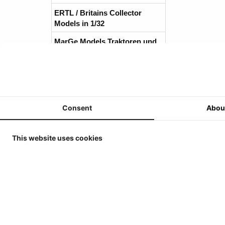
ERTL / Britains Collector
Models in 1/32
MarGe Models Traktoren und
(Ernte-)Maschinen 1/32
MarGe Models - Lkw,
Anhänger und Zubehör - 1/32
Replicagri 2026 - 1/32
Consent
Abou
ROS-Engineering 2026 - 1/32
Schuco 2026 - 1/32
This website uses cookies
Universal Hobbies - Traktoren
- 1/32
Universal Hobbies -
Werkzeuge & Anhänger - 1/32
Universal Hobbies -
Selbstfahrende Maschinen