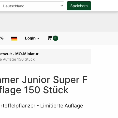
n
Speichern
0
Suche
0%
Login
0
tocult - MO-Miniatur
rte Auflage 150 Stück
amer Junior Super F
uflage 150 Stück
toffelpflanzer - Limitierte Auflage