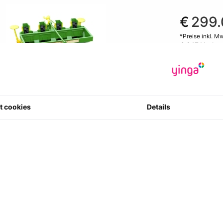
€
299.
*Preise inkl. M
€ 247.11
ohn
Artikelcode
:
0 Sterne in 
4
t cookies
Details
Menge