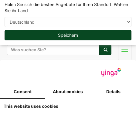
Holen Sie sich die besten Angebote für Ihren Standort; Wählen
Sie ihr Land
Speichern
Suche
Men
Replicagri 2026 - 1/32
Consent
About cookies
Details
Maupu PM1180/200 rot
- anhanger mit 30 balen
This website uses cookies
1:32
Replicagri - Maupu PM1180/200 rot -