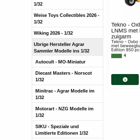
1/32
Weise Toys Collectibles 2026 -
1/32
Tekno - Ox
LNMS met 
Wiking 2026 - 1/32
zuigarm
Tekno - Oxbo
Ubrige Hersteller Agrar
met beweegbar
Edition 850 pc
Sammler Modelle ins 1/32
4
Autocult - MO-Miniatur
Diecast Masters - Norscot
1/32
Minitrac - Agrar Modelle im
1/32
Motorart - NZG Modelle im
1/32
SIKU - Speziale und
Limitierte Editionen 1/32