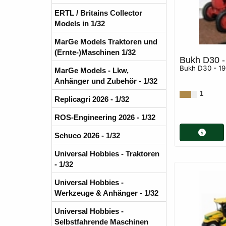
ERTL / Britains Collector
Models in 1/32
MarGe Models Traktoren und
(Ernte-)Maschinen 1/32
Bukh D30 -
Bukh D30 - 1
MarGe Models - Lkw,
Anhänger und Zubehör - 1/32
1
Replicagri 2026 - 1/32
ROS-Engineering 2026 - 1/32
Schuco 2026 - 1/32
Universal Hobbies - Traktoren
- 1/32
Universal Hobbies -
Werkzeuge & Anhänger - 1/32
Universal Hobbies -
Selbstfahrende Maschinen