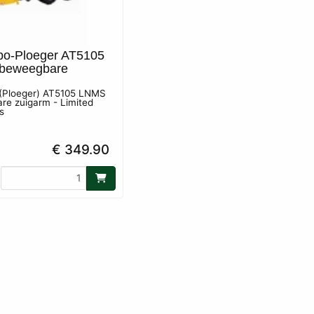
bo-Ploeger AT5105
beweegbare
 (Ploeger) AT5105 LNMS
e zuigarm - Limited
s
€ 349.90