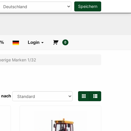
Speichern
0
Suche
0%
Login
0
erige Marken 1/32
n nach