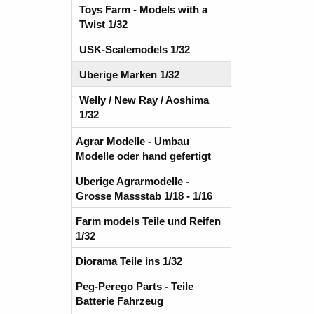
Toys Farm - Models with a
Twist 1/32
USK-Scalemodels 1/32
Uberige Marken 1/32
Welly / New Ray / Aoshima
1/32
Agrar Modelle - Umbau
Modelle oder hand gefertigt
Uberige Agrarmodelle -
Grosse Massstab 1/18 - 1/16
Farm models Teile und Reifen
1/32
Diorama Teile ins 1/32
Peg-Perego Parts - Teile
Batterie Fahrzeug