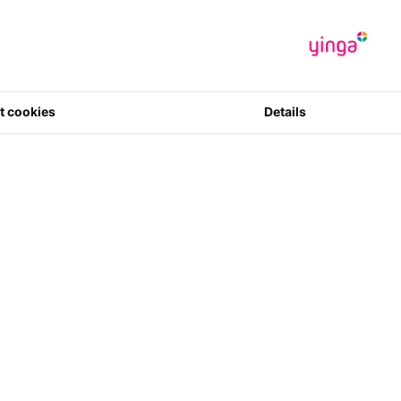
*Preise inkl. M
€ 57.77
ohne
Artikelcode
:
0036881432
0 Sterne in 
t cookies
Details
1
Menge
ngen
ine Bewertungen in Ihrer aktuellen Sprache verfügbar
e eine Rezension