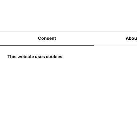
ERTL / Britains Collector
Models in 1/32
MarGe Models Traktoren und
(Ernte-)Maschinen 1/32
Consent
Abou
MarGe Models - Lkw,
Anhänger und Zubehör - 1/32
This website uses cookies
Replicagri 2026 - 1/32
ROS-Engineering 2026 - 1/32
Schuco 2026 - 1/32
Universal Hobbies - Traktoren
- 1/32
Universal Hobbies -
Bewertu
Werkzeuge & Anhänger - 1/32
Es sind noch ke
Universal Hobbies -
Selbstfahrende Maschinen
Schreiben Si