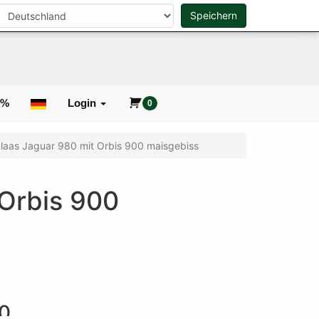
n
Speichern
0
Suche
0%
Login
0
 Claas Jaguar 980 mit Orbis 900 maisgebiss
 Orbis 900
0