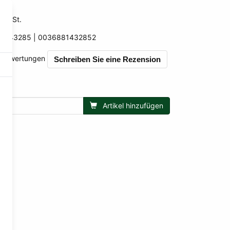
wSt.
 MwSt.
BR43285
0036881432852
852
0 Bewertungen
Schreiben Sie eine Rezension
Artikel hinzufügen