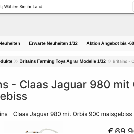
Logi
t; Wählen Sie ihr Land
Neuheiten
Erwarte Neuheiten 1/32
Aktion Angebot bis -6
odukte
Britains Farming Toys Agrar Modelle 1/32
Britains -
ins - Claas Jaguar 980 mit
ebiss
ains - Claas Jaguar 980 mit Orbis 900 maisgebiss
€
69.9