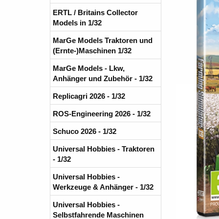
ERTL / Britains Collector
Models in 1/32
MarGe Models Traktoren und
(Ernte-)Maschinen 1/32
MarGe Models - Lkw,
Anhänger und Zubehör - 1/32
Replicagri 2026 - 1/32
ROS-Engineering 2026 - 1/32
Schuco 2026 - 1/32
Universal Hobbies - Traktoren
- 1/32
Universal Hobbies -
Werkzeuge & Anhänger - 1/32
Universal Hobbies -
Selbstfahrende Maschinen