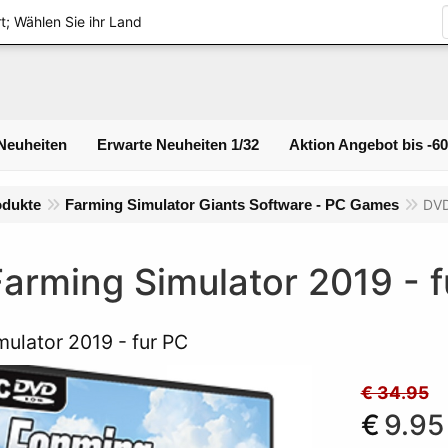
Login
t; Wählen Sie ihr Land
Neuheiten
Erwarte Neuheiten 1/32
Aktion Angebot bis -6
odukte
Farming Simulator Giants Software - PC Games
DVD
arming Simulator 2019 - f
mulator 2019 - fur PC
€ 34.95
€
9.95