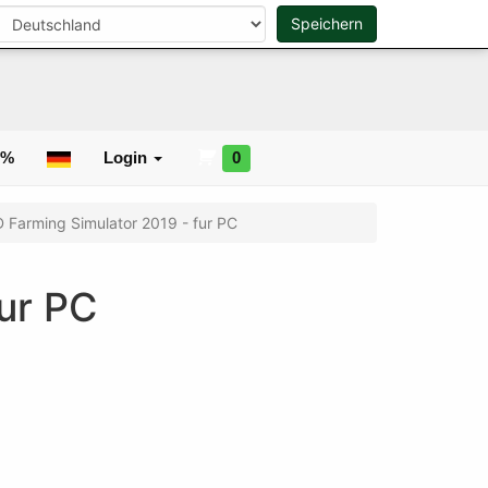
0
Speichern
Suche
0%
Login
0
 Farming Simulator 2019 - fur PC
ur PC