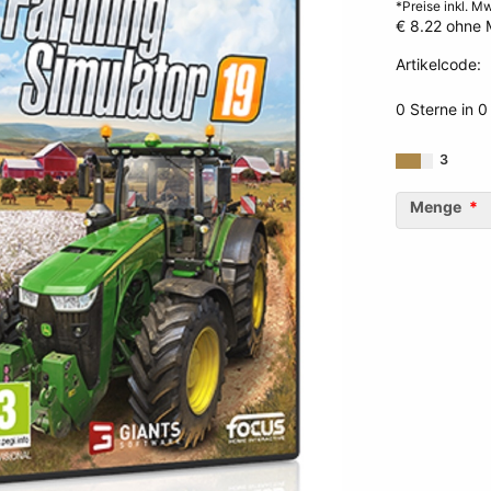
*Preise inkl. M
€ 8.22
ohne 
Artikelcode
:
3512899120
0 Sterne in 
3
Menge