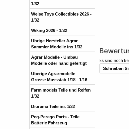
1/32
Weise Toys Collectibles 2026 -
1/32
Wiking 2026 - 1/32
Ubrige Hersteller Agrar
Sammler Modelle ins 1/32
Bewertu
Agrar Modelle - Umbau
Es sind noch ke
Modelle oder hand gefertigt
Schreiben Si
Uberige Agrarmodelle -
Grosse Massstab 1/18 - 1/16
Farm models Teile und Reifen
1/32
Diorama Teile ins 1/32
Peg-Perego Parts - Teile
Batterie Fahrzeug