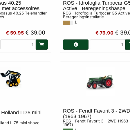
sus 40.25
ROS - Idrofoglia Turbocar G
r met accessoires
Active - Beregeningshaspel
egasus 40.25 Telehandler
ROS - Idrofoglia Turbocar G5 Active
es
Beregeningsinstallatie
1
€ 39.00
€ 39.
€ 59.95
€ 79.90
ROS - Fendt Favorit 3 - 2W
Holland LI75 mini
(1963-1967)
ROS - Fendt Favorit 3 - 2WD (1963-
land LI75 mini shovel
1967)