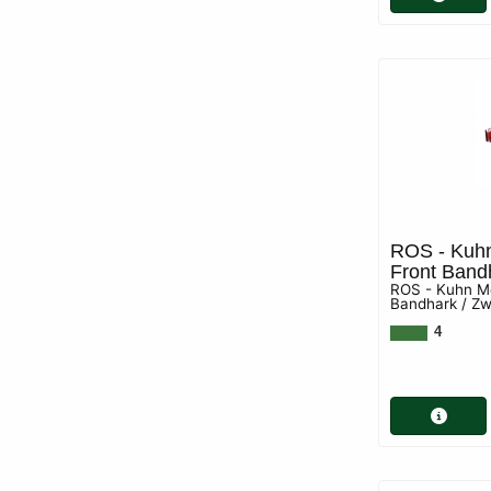
ROS - Kuhn
Front Band
ROS - Kuhn M
Bandhark / Z
4