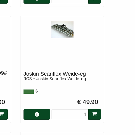
999#
Joskin Scariflex Weide-eg
t
ROS - Joskin Scariflex Weide-eg
6
00
€ 49.90