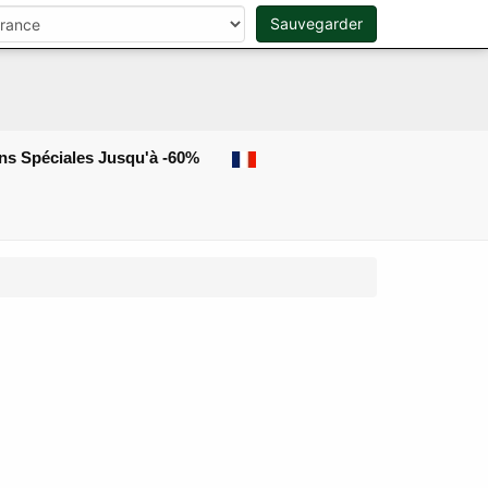
Sauvegarder
0
Rechercher
ns Spéciales Jusqu'à -60%