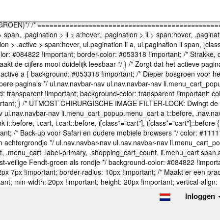
============= */ /* UNIVERSELE REPARATIE: PAGINANUMMERS & 
========== */ /* =========================================
/ /* =======================================================
 > span, .pagination > li > a:hover, .pagination > li > span:hover, .paginat
ion > .active > span:hover, ul.pagination li a, ul.pagination li span, [cla
r: #084822 !important; border-color: #053318 !important; /* Strakke, donk
* Maakt de cijfers mooi duidelijk leesbaar */ } /* Zorgt dat het actieve 
on li.active a { background: #053318 !important; /* Dieper bosgroen voor
diepere pagina's */ ul.nav.navbar-nav ul.nav.navbar-nav li.menu_cart_po
d: transparent !important; background-color: transparent !important; colo
!important; } /* UTMOST CHIRURGISCHE IMAGE FILTER-LOCK: Dwingt de 
 ul.nav.navbar-nav li.menu_cart_popup.menu_cart a i::before, .nav.nav
link i::before, i.cart, i.cart::before, i[class*="cart"], i[class*="cart"]::be
tant; /* Back-up voor Safari en oudere mobiele browsers */ color: #111111 
en achtergrondje */ ul.nav.navbar-nav ul.nav.navbar-nav li.menu_cart_p
nu_cart .label-primary, .shopping_cart_count, li.menu_cart span.amount
-veilige Fendt-groen als rondje */ background-color: #084822 !important; 
2px 7px !important; border-radius: 10px !important; /* Maakt er een pracht
tant; min-width: 20px !important; height: 20px !important; vertical-align:
Inloggen