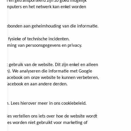
rd en getransporteerd zijn zo goed mogelijk
de computers en het netwerk kan enkel worden
is gebonden aan geheimhouding van die informatie.
ij fysieke of technische incidenten.
cherming van persoonsgegevens en privacy.
t gebruik van de website. Dit zijn enkel en alleen
ouden). We analyseren die informatie met Google
n/of Facebook om onze website te kunnen verbeteren,
le, Facebook en aan andere derden.
niem. Lees hierover meer in ons cookiebeleid.
ookies vertellen ons iets over hoe de website wordt
okies worden niet gebruikt voor marketing of