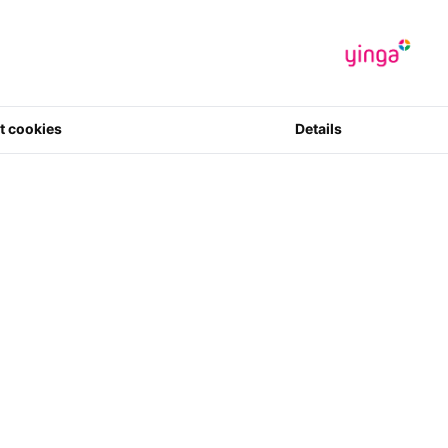
 maken van deze website accepteer je dit privacy beleid
.
het recht om jouw bewaarde persoonsgegevens:
in te kijken,
t cookies
Details
en,
ppen.
n of meerdere vermeldingen in verschillende databases.
en om uit alle databases te worden verwijderd. Je wordt dan ‘verge
ingen of schrapping zelf doorvoert, dan is dit meteen effectief. Als j
snel mogelijk en ten minste binnen 30 dagen.
rechten gelden?
n eenvoudig verzoekt te mailen naar info@toys-farm.com.
:
naam van de persoon die je wil schrappen of wijzigen.