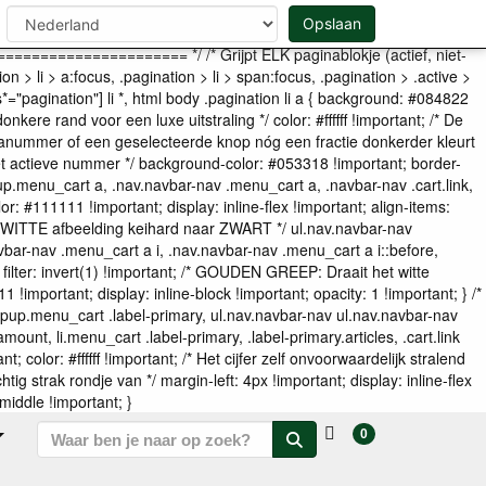
IMAGE FILTER BLACK-LOCK */ /*
Opslaan
=========================== */ /* DEFINTIEVE
============= */ /* Grijpt ELK paginablokje (actief, niet-
ion > li > a:focus, .pagination > li > span:focus, .pagination > .active >
ss*="pagination"] li *, html body .pagination li a { background: #084822
ere rand voor een luxe uitstraling */ color: #ffffff !important; /* De
paginanummer of een geselecteerde knop nóg een fractie donkerder kleurt
 het actieve nummer */ background-color: #053318 !important; border-
pup.menu_cart a, .nav.navbar-nav .menu_cart a, .navbar-nav .cart.link,
r: #111111 !important; display: inline-flex !important; align-items:
WITTE afbeelding keihard naar ZWART */ ul.nav.navbar-nav
bar-nav .menu_cart a i, .nav.navbar-nav .menu_cart a i::before,
fore { filter: invert(1) !important; /* GOUDEN GREEP: Draait het witte
!important; display: inline-block !important; opacity: 1 !important; } /*
opup.menu_cart .label-primary, ul.nav.navbar-nav ul.nav.navbar-nav
, li.menu_cart .label-primary, .label-primary.articles, .cart.link
color: #ffffff !important; /* Het cijfer zelf onvoorwaardelijk stralend
ig strak rondje van */ margin-left: 4px !important; display: inline-flex
 middle !important; }
0
Zoeken