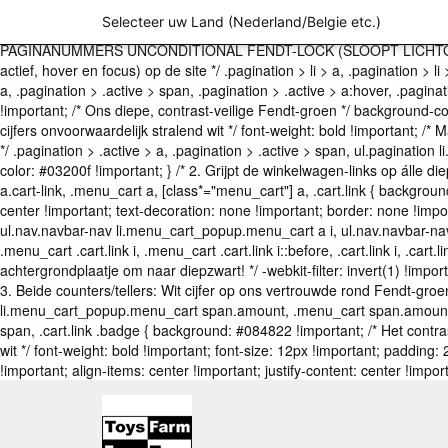
/* =======================================================
Selecteer uw Land (Nederland/Belgie etc.)
==========================================================
PAGINANUMMERS UNCONDITIONAL FENDT-LOCK (SLOOPT LICHTGROEN)*
actief, hover en focus) op de site */ .pagination > li > a, .pagination > li
a, .pagination > .active > span, .pagination > .active > a:hover, .paginat
!important; /* Ons diepe, contrast-veilige Fendt-groen */ background-colo
cijfers onvoorwaardelijk stralend wit */ font-weight: bold !important; /
*/ .pagination > .active > a, .pagination > .active > span, ul.paginati
color: #03200f !important; } /* 2. Grijpt de winkelwagen-links op álle 
a.cart-link, .menu_cart a, [class*="menu_cart"] a, .cart.link { backgroun
center !important; text-decoration: none !important; border: none 
ul.nav.navbar-nav li.menu_cart_popup.menu_cart a i, ul.nav.navbar-nav
.menu_cart .cart.link i, .menu_cart .cart.link i::before, .cart.link i, .cart.
achtergrondplaatje om naar diepzwart! */ -webkit-filter: invert(1) !impor
3. Beide counters/tellers: Wit cijfer op ons vertrouwde rond Fendt-gro
li.menu_cart_popup.menu_cart span.amount, .menu_cart span.amount, .me
span, .cart.link .badge { background: #084822 !important; /* Het contrast
wit */ font-weight: bold !important; font-size: 12px !important; padding: 
!important; align-items: center !important; justify-content: center !impor