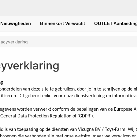
 Nieuwigheden
Binnenkort Verwacht
OUTLET Aanbieding
vacyverklaring
cyverklaring
ng
nderdelen van deze site te gebruiken, door je in te schrijven op de ni
tificeren. Dit gebeurt enkel voor onze dienstverlening en informatiev
egevens worden verwerkt conform de bepalingen van de Europese 
 General Data Protection Regulation of ‘GDPR’).
eid is van toepassing op de diensten van Vicugna BV / Toys-Farm. Wij z
 bronnen die verbonden zijn met onze website, maar we verwijzen er 