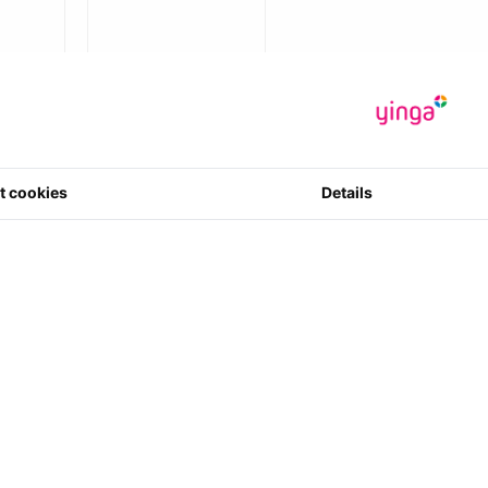
Favoriete Tractoren
n
en Machines
Merken
Weergave
So
t cookies
Details