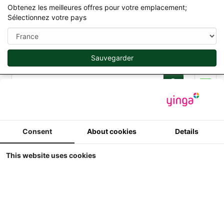
Obtenez les meilleures offres pour votre emplacement;
Sélectionnez votre pays
Sauvegarder
Rechercher
Men
Produits
Consent
About cookies
Details
Pièce et Roues en 1/32
This website uses cookies
Affichage
Trier par