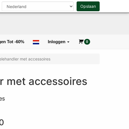
n
Opslaan
0
Zoeken
en Tot -60%
Inloggen
0
elehandler met accessoires
r met accessoires
es
0