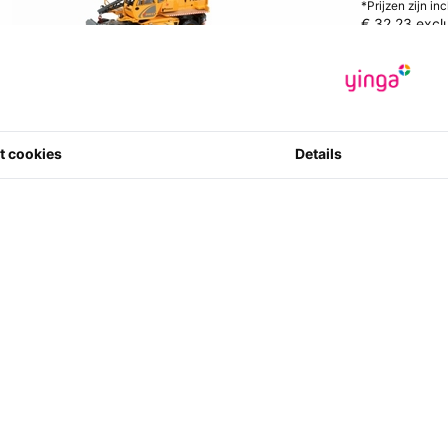
*Prijzen zijn in
€ 32.23
excl
Artikelcode
:
800308800
0 ster(ren) m
3
t cookies
Details
Aantal