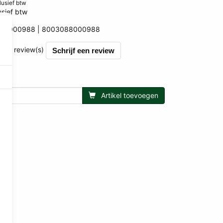
clusief btw
usief btw
RS000988
8003088000988
0988
et 0 review(s)
Schrijf een review
Artikel toevoegen