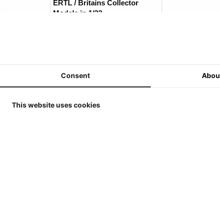
ERTL / Britains Collector
Models in 1/32
MarGe Models - Tractoren en
(Oogst)Machines - 1/32
MarGe Models - Vrachtwagens
en toebehoren - 1/32
Consent
Abou
Replicagri 2026 - 1/32
ROS-Engineering 2026 - 1/32
This website uses cookies
Schuco 2026 - 1/32
Universal Hobbies - Tractoren
- 1/32
Universal Hobbies -
Werktuigen & Aanhangers -
1/32
Universal Hobbies -
Zelfrijders/Oogstmachines