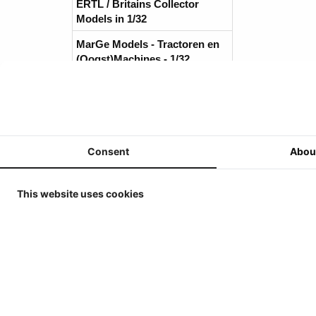
ERTL / Britains Collector
Models in 1/32
MarGe Models - Tractoren en
(Oogst)Machines - 1/32
MarGe Models - Vrachtwagens
en toebehoren - 1/32
Replicagri 2026 - 1/32
ROS-Engineering 2026 - 1/32
Consent
Abou
Schuco 2026 - 1/32
This website uses cookies
Universal Hobbies - Tractoren
- 1/32
Universal Hobbies -
Werktuigen & Aanhangers -
1/32
Universal Hobbies -
Zelfrijders/Oogstmachines