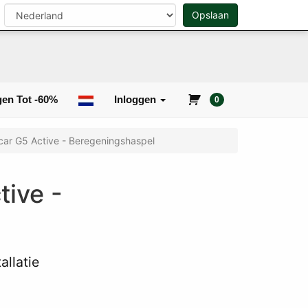
Opslaan
0
Zoeken
en Tot -60%
Inloggen
0
car G5 Active - Beregeningshaspel
tive -
allatie