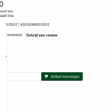
0
clusief btw
usief btw
RS602502
8003088602502
502
et 0 review(s)
Schrijf een review
hema
00
.00
Artikel toevoegen