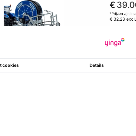
€
39.0
*Prijzen zijn in
€ 32.23
excl
Artikelcode
:
8003088602
0 ster(ren) m
8
t cookies
Details
Kortingssc
1+ = € 39.
3+ = € 35
Aantal