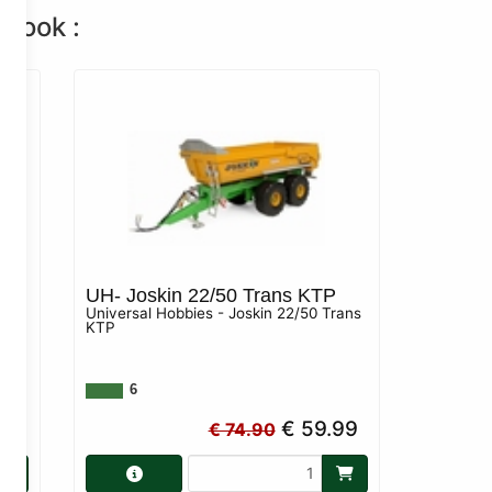
n ook :
 Q
UH- Joskin 22/50 Trans KTP
Universal Hobbies - Joskin 22/50 Trans
KTP
KN
6
90
€ 59.99
€ 74.90