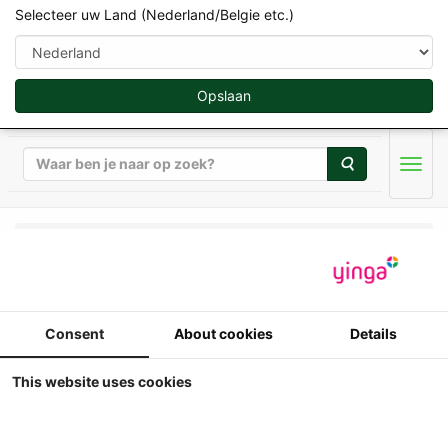
Selecteer uw Land (Nederland/Belgie etc.)
Opslaan
Zoeken
Men
ROS-Engineering 2026 - 1/32
ROS - Kuhn GF 13003 T
Consent
About cookies
Details
- Getrokken gras
This website uses cookies
schudder