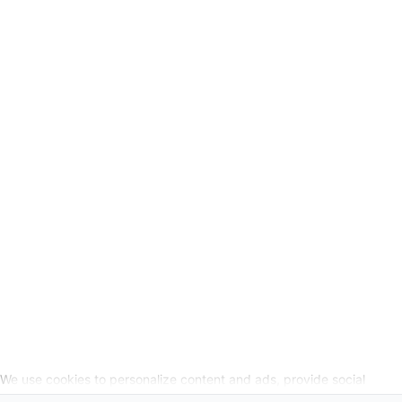
Verkoopvoorwaarden
Privacyverklaring
Wettelijke info
Herroepingslink aanvragen
SOCIALE MEDIA
We use cookies to personalize content and ads, provide social
media features, and analyze our website traffic. We also share