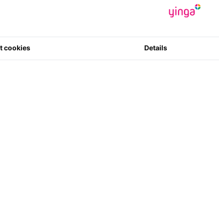
RE Tassaspire 4m -
ited Edition 300 pcs
t cookies
Details
ire 4m - Résin - Limited
cs
€ 100.00