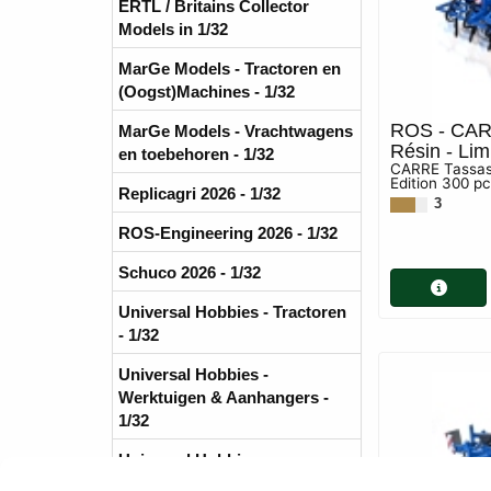
ERTL / Britains Collector
Models in 1/32
MarGe Models - Tractoren en
(Oogst)Machines - 1/32
ROS - CAR
MarGe Models - Vrachtwagens
Résin - Lim
en toebehoren - 1/32
CARRE Tassasd
Edition 300 p
Replicagri 2026 - 1/32
3
ROS-Engineering 2026 - 1/32
Schuco 2026 - 1/32
Universal Hobbies - Tractoren
- 1/32
Universal Hobbies -
Werktuigen & Aanhangers -
1/32
Universal Hobbies -
Zelfrijders/Oogstmachines