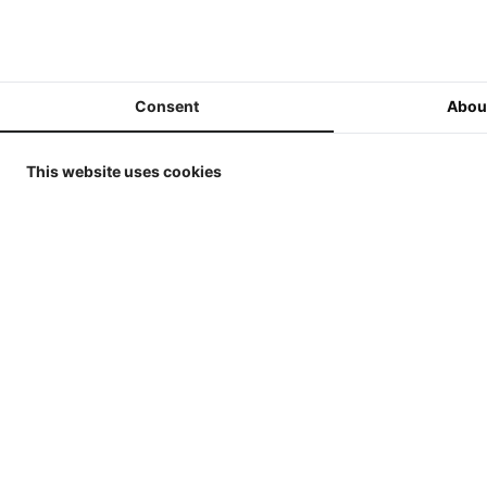
1/32
Weise-Toys Collectibles 2026 -
1:32
ROS - CAR
Résin - Lim
Consent
Abou
Wiking 2026 - 1/32
CARRE Tassasp
Edition 300 p
Overige Fabrikanten
4
This website uses cookies
Landbouw Miniaturen 1:32
Handmatig verbouwde
Landbouwminiaturen -
Artisanal
Overige Miniaturen - grote
schalen 1/18 - 1/16
Onderdelen en Banden - 1/32
Diorama benodigdheden en
accessores 1 32
Peg-Perego Parts -