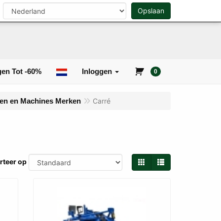
Opslaan
0
Zoeken
en Tot -60%
Inloggen
0
ren en Machines Merken
Carré
rteer op