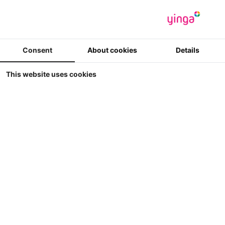
Weergave
Sorteer op
Consent
About cookies
Details
This website uses cookies
2 Koeien (Zwartbont) (1 etende, 1 staande)
Kids Globe 1:32 - 2 Koeien (Zwartbont) (1 etende, 1 staande)
- prijs per 2
33
€ 2.00
€ 3.49