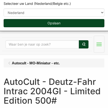
[WEBSHOP_JAVASCRIPT] [TEMPLATE_HEADER_SCRIPTS]
Selecteer uw Land (Nederland/Belgie etc.)
Opslaan
Zoeken
Menu
Autocult - MO-Miniatur - etc.
AutoCult - Deutz-Fahr
Intrac 2004GI - Limited
Edition 500#