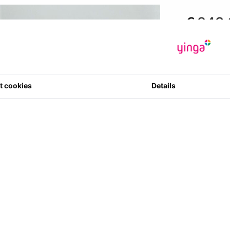
€
249.
*Prijzen zijn in
€ 205.79
exc
Artikelcode
:
t cookies
Details
0 ster(ren) m
1
Aantal