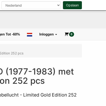
n
Opslaan
0
Zoeken
en Tot -60%
Inloggen
0
Edition 252 pcs
D (1977-1983) met
ion 252 pcs
ellucht - Limited Gold Edition 252