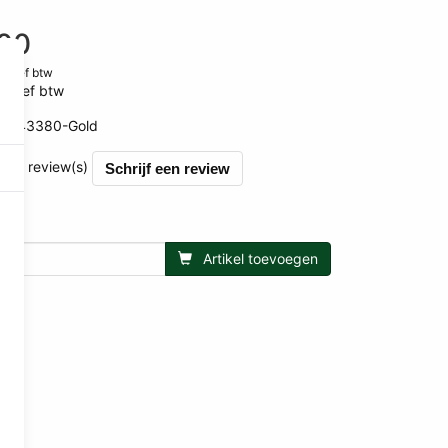
00
clusief btw
lusief btw
BR43380-Gold
et 0 review(s)
Schrijf een review
Artikel toevoegen