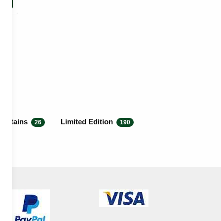
Britains
Limited Edition
26
190