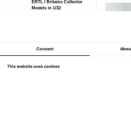
ERTL / Britains Collector
Models in 1/32
MarGe Models - Tractoren en
(Oogst)Machines - 1/32
MarGe Models - Vrachtwagens
en toebehoren - 1/32
Consent
Abou
Replicagri 2026 - 1/32
ROS-Engineering 2026 - 1/32
This website uses cookies
Schuco 2026 - 1/32
Universal Hobbies - Tractoren
- 1/32
Universal Hobbies -
Werktuigen & Aanhangers -
1/32
Universal Hobbies -
Zelfrijders/Oogstmachines