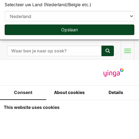
Selecteer uw Land (Nederland/Belgie etc.)
Opslaan
Zoeken
Men
Overige Fabrikanten Landbouw Miniaturen 1:32
Consent
About cookies
Details
Motorart - NZG -
Miniaturen in 1:32
This website uses cookies
Weergave
Sorteer op