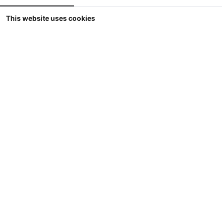
This website uses cookies
USK - Fendt 210 V Vario (2021 - ) - USK Edition
USK - Fendt 210 V Vario (2021 - ) - USK ScaleModels Edition
1
€ 79.90