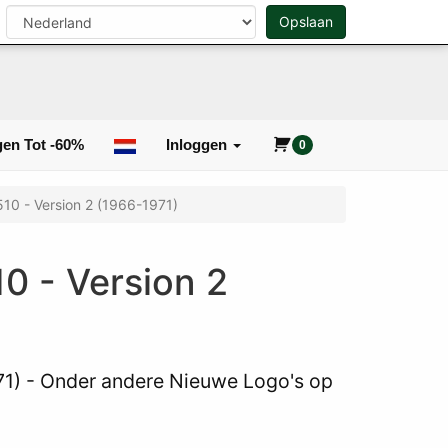
n
Opslaan
0
Zoeken
en Tot -60%
Inloggen
0
510 - Version 2 (1966-1971)
0 - Version 2
971) - Onder andere Nieuwe Logo's op