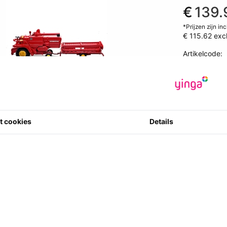
€
139.
*Prijzen zijn in
€ 115.62
exc
Artikelcode
:
9580015902
0 ster(ren) m
1
Aantal
t cookies
Details