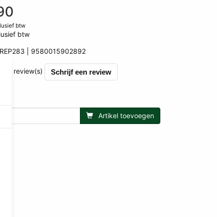
90
clusief btw
lusief btw
REP283
9580015902892
892
et 0 review(s)
Schrijf een review
Artikel toevoegen