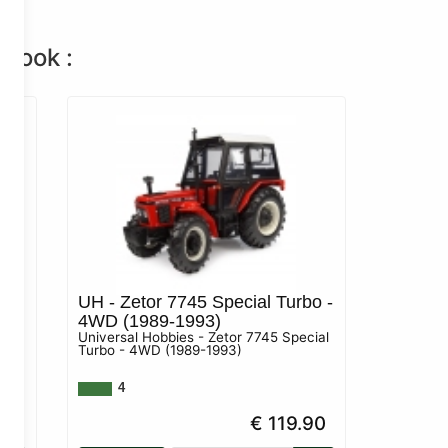
n ook :
UH - Zetor 7745 Special Turbo -
4WD (1989-1993)
Universal Hobbies - Zetor 7745 Special
Turbo - 4WD (1989-1993)
er
4
90
€ 119.90