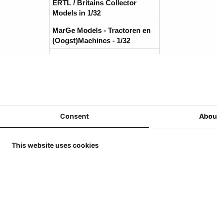
ERTL / Britains Collector
Models in 1/32
MarGe Models - Tractoren en
(Oogst)Machines - 1/32
MarGe Models - Vrachtwagens
en toebehoren - 1/32
Replicagri 2026 - 1/32
ROS-Engineering 2026 - 1/32
Consent
Abou
Schuco 2026 - 1/32
Universal Hobbies - Tractoren
This website uses cookies
- 1/32
Universal Hobbies -
Werktuigen & Aanhangers -
1/32
Universal Hobbies -
Zelfrijders/Oogstmachines