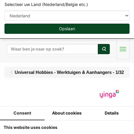
Selecteer uw Land (Nederland/Belgie etc.)
Opslaan
Zoeken
Men
Universal Hobbies - Werktuigen & Aanhangers - 1/32
UH - Pack Imants Culter
3.0 + Imants 38SC
Consent
About cookies
Details
Spitmachine
This website uses cookies