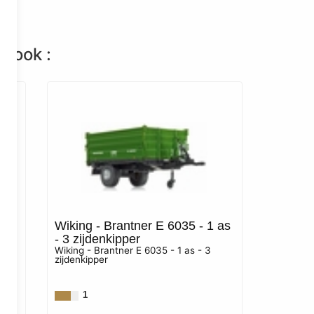
n ook :
AC
Wiking - Brantner E 6035 - 1 as
- 3 zijdenkipper
Wiking - Brantner E 6035 - 1 as - 3
zijdenkipper
den
9
1