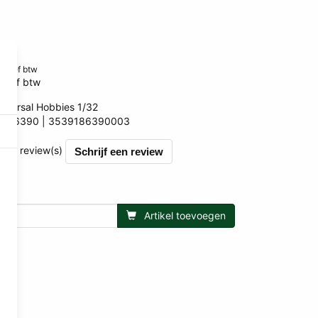
0
clusief btw
usief btw
niversal Hobbies 1/32
UH6390
3539186390003
003
et 0 review(s)
Schrijf een review
Artikel toevoegen