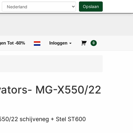
Opslaan
0
Zoeken
en Tot -60%
Inloggen
0
vators- MG-X550/22
50/22 schijveneg + Stel ST600