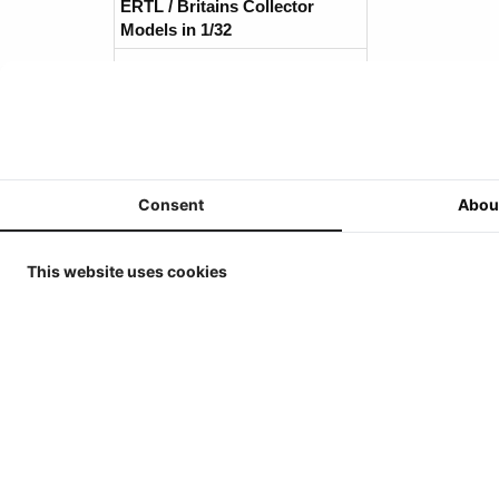
ERTL / Britains Collector
Models in 1/32
MarGe Models - Tractoren en
(Oogst)Machines - 1/32
MarGe Models - Vrachtwagens
en toebehoren - 1/32
Replicagri 2026 - 1/32
Consent
Abou
ROS-Engineering 2026 - 1/32
This website uses cookies
Schuco 2026 - 1/32
Universal Hobbies - Tractoren
- 1/32
Universal Hobbies -
Werktuigen & Aanhangers -
1/32
Universal Hobbies -
Zelfrijders/Oogstmachines