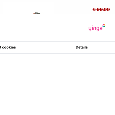
€ 99.00
€
49.0
*Prijzen zijn in
€ 40.50
excl
Fabrikant
:
U
Artikelcode
:
t cookies
Details
3539186390
0 ster(ren) m
3
Aantal