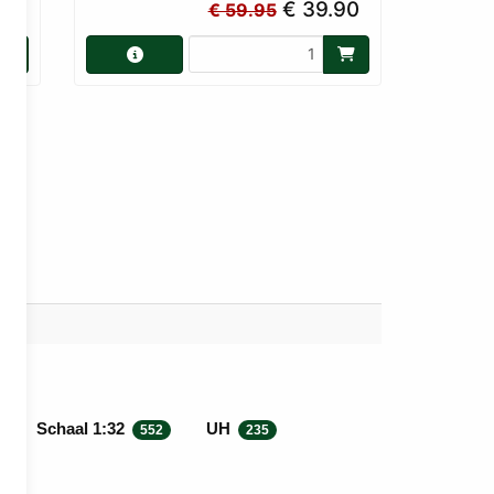
00
€ 39.90
€ 59.95
Schaal 1:32
UH
552
235