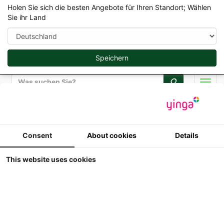
Holen Sie sich die besten Angebote für Ihren Standort; Wählen
Sie ihr Land
Speichern
Suche
Men
MarGe Models - Lkw, Anhänger und Zubehör - 1/32
Consent
About cookies
Details
MarGe-Models - Scania
This website uses cookies
R500 6x2 - Weiss
1 32
MarGe-Models - Scania R500 6x2 -