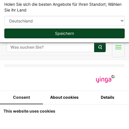
Holen Sie sich die besten Angebote für Ihren Standort; Wählen
Sie ihr Land
Speichern
Suche
Men
Weise Toys Collectibles 2026 - 1/32
Weise Toys - Fendt
Consent
About cookies
Details
Xylon 522 (1995-2004)
This website uses cookies
1:32
weise-toys - Fendt Xylon 522 (1995-