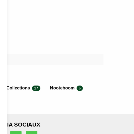
AT Collections
Nooteboom
17
6
EDIA SOCIAUX