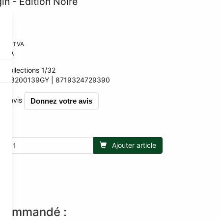
n - Edition Noire
90
nt la TVA
 TVA
-Collections 1/32
:
AT3200139GY
8719324729390
390
r 0 avis
Donnez votre avis
Ajouter article
t commandé :