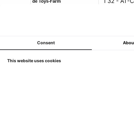
1 32
AT-C
de Toys-Farm
AT-Collections - Mini Agri et
Mini TP en 1/32
ERTL / Britains Miniatures
Collection en 1/32
Consent
Abou
MarGe Models - Tracteurs et
Machines en 1/32
This website uses cookies
MarGe Models - Camions et
Bennes/Remorques - 1/32
Replicagri 2026 - 1/32
ROS-Engineering 2026 - 1/32
Schuco 2026 - 1/32
Universal Hobbies - Tracteurs -
1/32
Les clie
Universal Hobbies - Outils et