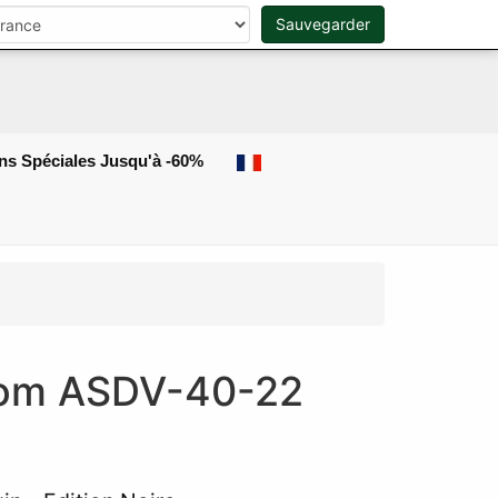
r
Sauvegarder
0
Rechercher
ns Spéciales Jusqu'à -60%
oom ASDV-40-22