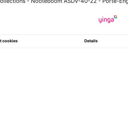
ollections - Nooteboom ASDV-40-22 - Porte-Engi
€
119.
*Les prix inclue
€ 99.09
hors
Fabricant
:
AT
t cookies
Details
Code article
8719324729
0 étoile(s) su
2
Quantité
nts qui acheté cet article ont égalemen