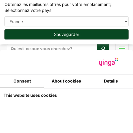
Obtenez les meilleures offres pour votre emplacement;
Sélectionnez votre pays
Sauvegarder
Rechercher
Men
ERTL / Britains Miniatures Collection en 1/32
Consent
About cookies
Details
ERTL / Toyfarmer /
This website uses cookies
NFTS 2015 -
International 4786 - 8
Roues