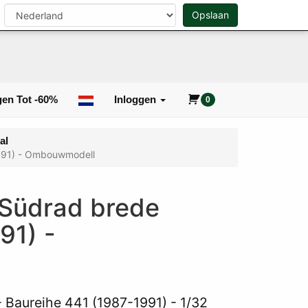
n
Opslaan
0
Zoeken
en Tot -60%
Inloggen
0
al
1991) - Ombouwmodell
 Südrad brede
91) -
 Baureihe 441 (1987-1991) - 1/32