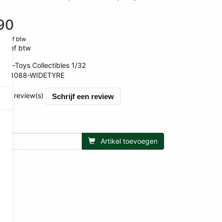
90
clusief btw
lusief btw
ise-Toys Collectibles 1/32
WT1088-WIDETYRE
et 0 review(s)
Schrijf een review
Artikel toevoegen