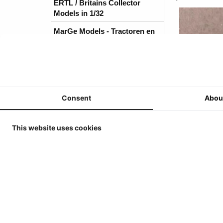
ERTL / Britains Collector
Models in 1/32
MarGe Models - Tractoren en
(Oogst)Machines - 1/32
MarGe Models - Vrachtwagens
en toebehoren - 1/32
Replicagri 2026 - 1/32
Consent
Abou
ROS-Engineering 2026 - 1/32
Schuco 2026 - 1/32
This website uses cookies
Universal Hobbies - Tractoren
- 1/32
Universal Hobbies -
Werktuigen & Aanhangers -
1/32
Universal Hobbies -
Zelfrijders/Oogstmachines