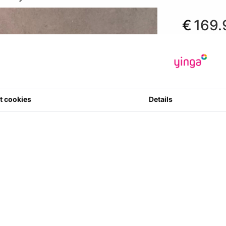
€
169.
*Prijzen zijn in
€ 140.41
exc
Fabrikant
:
We
Artikelcode
:
0 ster(ren) m
t cookies
Details
3
Aantal