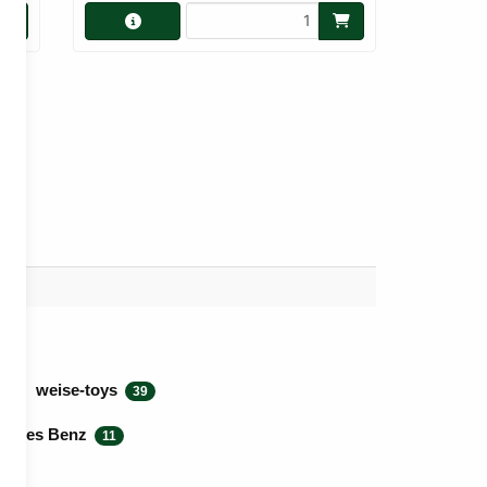
weise-toys
39
cedes Benz
11