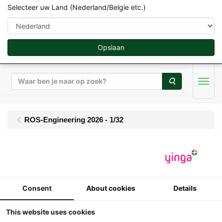
Selecteer uw Land (Nederland/Belgie etc.)
Opslaan
Zoeken
Men
ROS-Engineering 2026 - 1/32
ROS - New Holland
T7.270 Auto-Command
Consent
About cookies
Details
(2011-2015) - Re-
edition
This website uses cookies