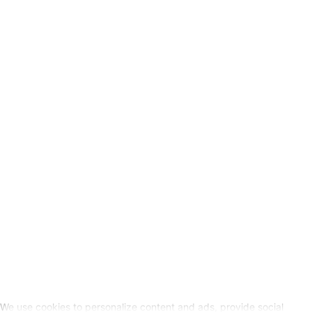
Tarieven verzending
Verkoopvoorwaarden
Privacyverklaring
Wettelijke info
Herroepingslink aanvragen
SOCIALE MEDIA
We use cookies to personalize content and ads, provide social