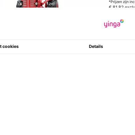
*Prijzen zijn in
€ 81.82
exclu
Fabrikant
:
S
Artikelcode
:
400786406
0 ster(ren) m
t cookies
Details
4
Aantal
ie dit artikel aankocht hebben bestelde