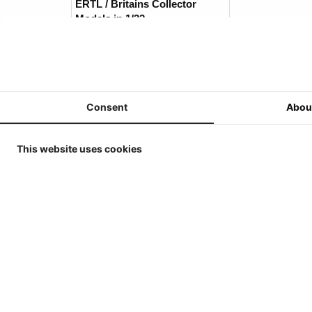
ERTL / Britains Collector
Models in 1/32
MarGe Models - Tractoren en
(Oogst)Machines - 1/32
MarGe Models - Vrachtwagens
en toebehoren - 1/32
Consent
Abou
Replicagri 2026 - 1/32
ROS-Engineering 2026 - 1/32
This website uses cookies
Schuco 2026 - 1/32
Universal Hobbies - Tractoren
- 1/32
Universal Hobbies -
Werktuigen & Aanhangers -
1/32
Universal Hobbies -
Klanten d
Zelfrijders/Oogstmachines