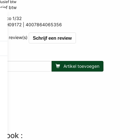
clusief btw
sief btw
chuco 1/32
SCH09172
4007864065356
5356
et 0 review(s)
Schrijf een review
Artikel toevoegen
n ook :