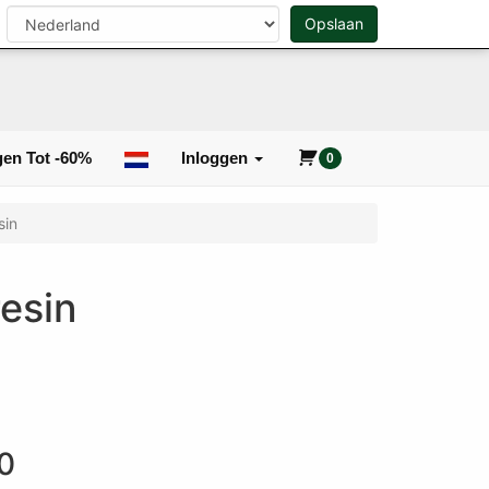
n
Opslaan
0
Zoeken
en Tot -60%
Inloggen
0
sin
esin
0