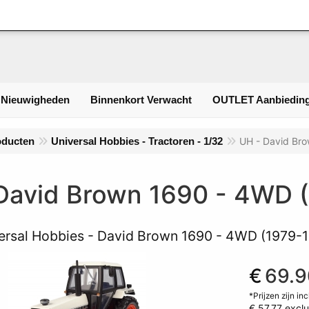
Inlogge
 Nieuwigheden
Binnenkort Verwacht
OUTLET Aanbieding
oducten
Universal Hobbies - Tractoren - 1/32
UH - David Br
David Brown 1690 - 4WD 
ersal Hobbies - David Brown 1690 - 4WD (1979-
€
69.9
*Prijzen zijn in
€ 57.77
exclu