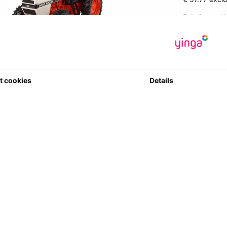
Fabrikant
:
U
Artikelcode
:
3539186753
0 ster(ren) m
3
t cookies
Details
Aantal
ie dit artikel aankocht hebben bestelde