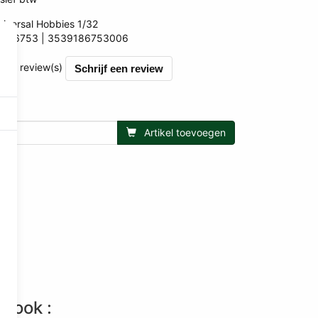
niversal Hobbies 1/32
UH6753
3539186753006
006
et 0 review(s)
Schrijf een review
Artikel toevoegen
n ook :