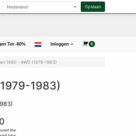
n
Opslaan
0
Zoeken
en Tot -60%
Inloggen
0
own 1690 - 4WD (1979-1983)
(1979-1983)
1983)
0
clusief btw
sief btw