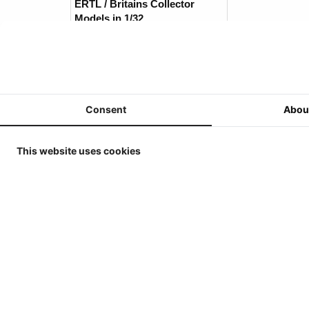
ERTL / Britains Collector
Models in 1/32
MarGe Models - Tractoren en
(Oogst)Machines - 1/32
MarGe Models - Vrachtwagens
en toebehoren - 1/32
Consent
Abou
Replicagri 2026 - 1/32
ROS-Engineering 2026 - 1/32
This website uses cookies
Schuco 2026 - 1/32
Universal Hobbies - Tractoren
- 1/32
Universal Hobbies -
Werktuigen & Aanhangers -
1/32
Universal Hobbies -
Klanten d
Zelfrijders/Oogstmachines