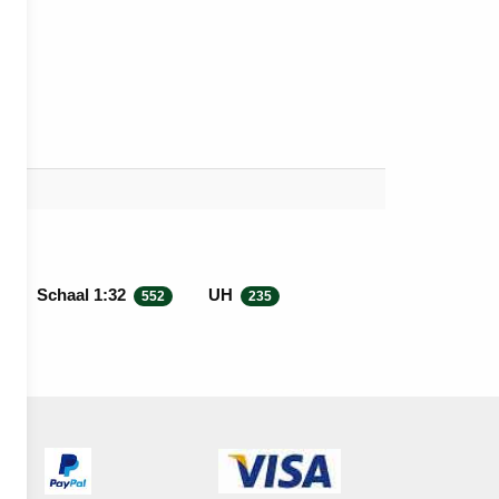
Schaal 1:32
UH
552
235