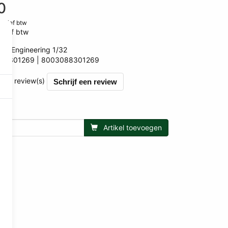
0
clusief btw
usief btw
OS-Engineering 1/32
RS301269
8003088301269
269
et 0 review(s)
Schrijf een review
Artikel toevoegen