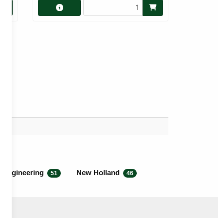
 Engineering
New Holland
51
46