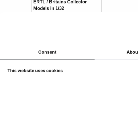
ERTL / Britains Collector
Models in 1/32
MarGe Models - Tractoren en
(Oogst)Machines - 1/32
MarGe Models - Vrachtwagens
en toebehoren - 1/32
Consent
Abou
Replicagri 2026 - 1/32
ROS-Engineering 2026 - 1/32
This website uses cookies
Schuco 2026 - 1/32
Universal Hobbies - Tractoren
- 1/32
Universal Hobbies -
Werktuigen & Aanhangers -
1/32
Universal Hobbies -
Zelfrijders/Oogstmachines