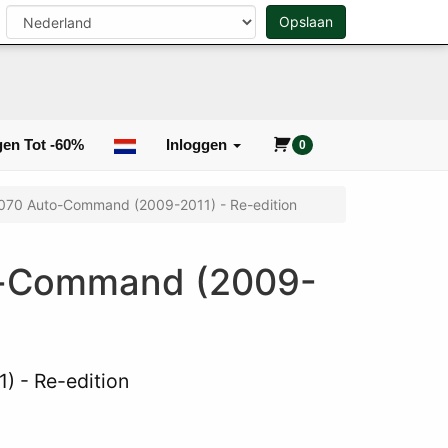
n
Opslaan
0
Zoeken
en Tot -60%
Inloggen
0
070 Auto-Command (2009-2011) - Re-edition
o-Command (2009-
 - Re-edition