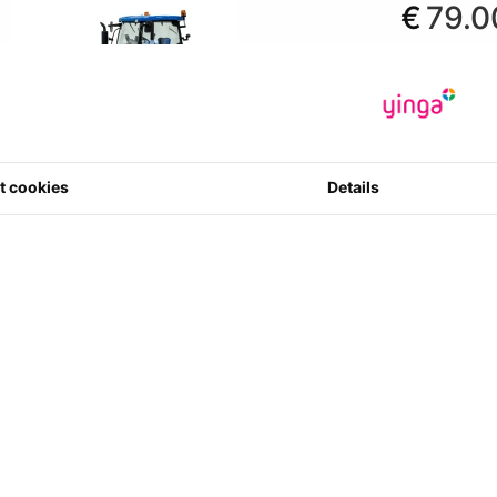
€
79.0
*Prijzen zijn in
€ 65.29
excl
Fabrikant
:
R
Artikelcode
:
8003088301
0 ster(ren) m
t cookies
Details
29
Aantal