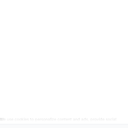
Verkoopvoorwaarden
Privacyverklaring
Wettelijke info
Herroepingslink aanvragen
SOCIALE MEDIA
We use cookies to personalize content and ads, provide social
media features, and analyze our website traffic. We also share