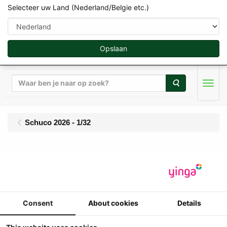
Selecteer uw Land (Nederland/Belgie etc.)
Opslaan
Zoeken
Men
Schuco 2026 - 1/32
Schuco - Fortschritt set
- Fortschritt B200 Ploeg
en B402 Eg
Consent
About cookies
Details