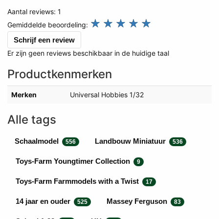
Aantal reviews:
1
review.stars
☆
☆
☆
☆
☆
Gemiddelde beoordeling:
Schrijf een review
Er zijn geen reviews beschikbaar in de huidige taal
Productkenmerken
Merken
Universal Hobbies 1/32
Alle tags
Schaalmodel
Landbouw Miniatuur
556
536
Toys-Farm Youngtimer Collection
9
Toys-Farm Farmmodels with a Twist
17
14 jaar en ouder
Massey Ferguson
525
83