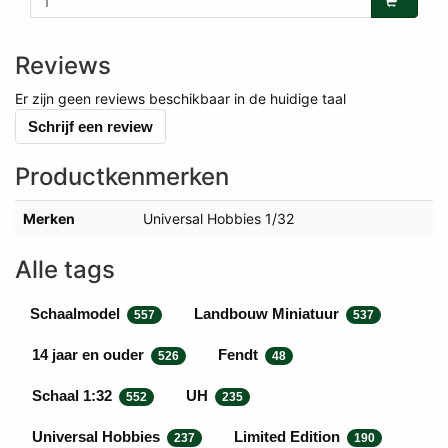
Reviews
Er zijn geen reviews beschikbaar in de huidige taal
Schrijf een review
Productkenmerken
Merken
Universal Hobbies 1/32
Alle tags
Schaalmodel
Landbouw Miniatuur
557
537
14 jaar en ouder
Fendt
526
48
Schaal 1:32
UH
552
235
Universal Hobbies
Limited Edition
237
190