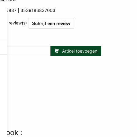
UH6837
3539186837003
003
et 0 review(s)
Schrijf een review
Artikel toevoegen
n ook :