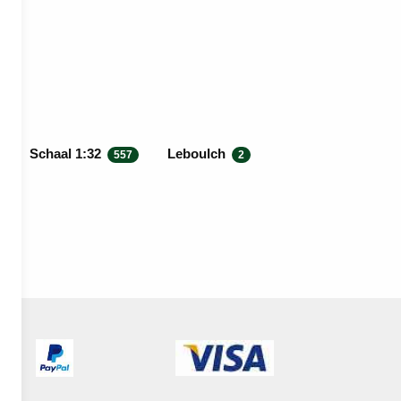
Schaal 1:32
Leboulch
557
2