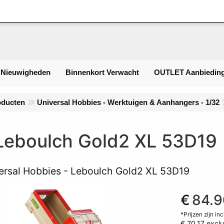
Inlogge
 Nieuwigheden
Binnenkort Verwacht
OUTLET Aanbieding
oducten
Universal Hobbies - Werktuigen & Aanhangers - 1/32
Leboulch Gold2 XL 53D19
ersal Hobbies - Leboulch Gold2 XL 53D19
€
84.9
*Prijzen zijn in
€ 70.17
exclu