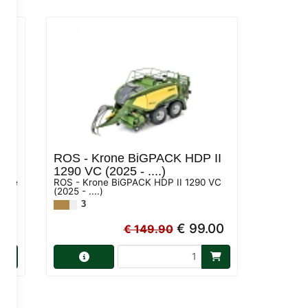
ROS - Krone BiGPACK HDP II
1290 VC (2025 - ....)
pace
ROS - Krone BiGPACK HDP II 1290 VC
(2025 - ....)
3
90
€ 99.00
€ 149.90