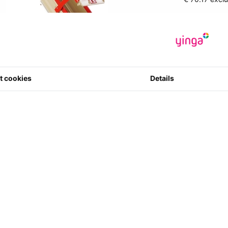
Artikelcode
:
3539186837
0 ster(ren) m
14
t cookies
Details
Aantal
ie dit artikel aankocht hebben bestelde