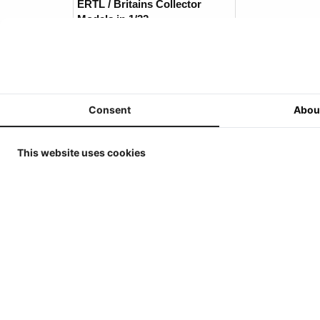
ERTL / Britains Collector
Models in 1/32
MarGe Models - Tractoren en
(Oogst)Machines - 1/32
MarGe Models - Vrachtwagens
en toebehoren - 1/32
Consent
Abou
Replicagri 2026 - 1/32
ROS-Engineering 2026 - 1/32
This website uses cookies
Schuco 2026 - 1/32
Universal Hobbies - Tractoren
- 1/32
Universal Hobbies -
Werktuigen & Aanhangers -
1/32
Universal Hobbies -
Klanten d
Zelfrijders/Oogstmachines