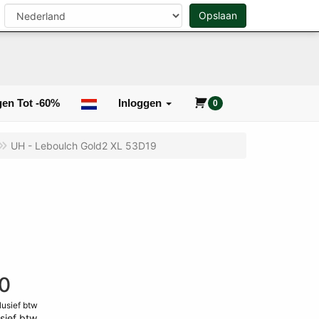
n
Opslaan
0
Zoeken
en Tot -60%
Inloggen
0
UH - Leboulch Gold2 XL 53D19
0
clusief btw
sief btw